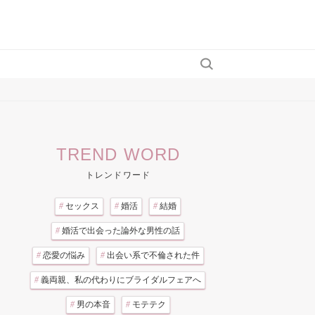
TREND WORD
トレンドワード
#
セックス
#
婚活
#
結婚
#
婚活で出会った論外な男性の話
#
恋愛の悩み
#
出会い系で不倫された件
#
義両親、私の代わりにブライダルフェアへ
#
男の本音
#
モテテク