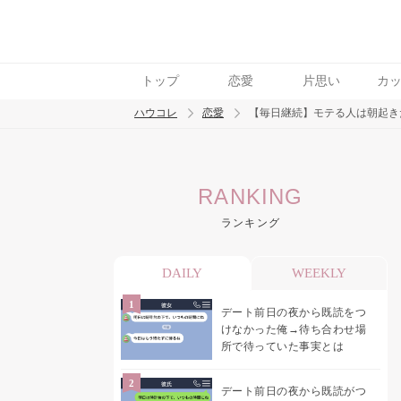
トップ
恋愛
片思い
カ
ハウコレ
恋愛
【毎日継続】モテる人は朝起き
検索
RANKING
トレンド ワード
ランキング
恋愛
DAILY
WEEKLY
デート前日の夜から既読をつ
けなかった俺→待ち合わせ場
所で待っていた事実とは
デート前日の夜から既読がつ