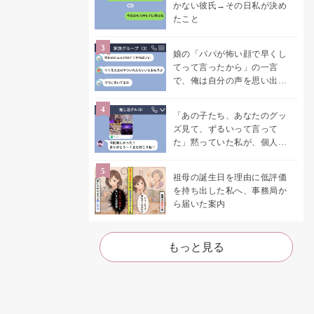
かない彼氏→その日私が決め
たこと
娘の「パパが怖い顔で早くし
てって言ったから」の一言
で、俺は自分の声を思い出し
ました
「あの子たち、あなたのグッ
ズ見て、ずるいって言って
た」黙っていた私が、個人チ
ャットを開いた
祖母の誕生日を理由に低評価
を持ち出した私へ、事務局か
ら届いた案内
もっと見る