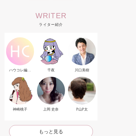
WRITER
ライター紹介
ハウコレ編集
千夜
川口美樹
部．
神崎桃子
上岡 史奈
P山P太
もっと見る