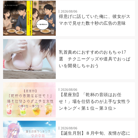
2026/08/06
得意げに話していた俺に、彼女がス
マホで見せた数十秒の広告の意味
乳首責めにおすすめのおもちゃ17
選 チクニーグッズや道具でおっぱ
いを開発しちゃおう
2026/08/06
【星座別】「乾杯の音頭はお任
せ！」場を仕切るのが上手な女性ラ
ンキング＜第１位～第３位＞
2026/08/06
【誕生月別】８月中旬、友情が恋に