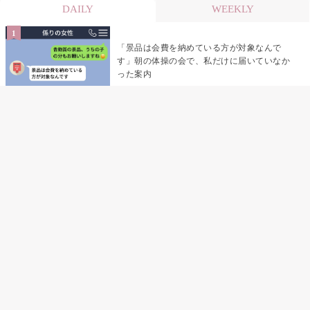
DAILY
WEEKLY
「景品は会費を納めている方が対象なんで
す」朝の体操の会で、私だけに届いていなか
った案内
デート前日の夜から既読がつかない彼氏→そ
の日私が決めたこと
デート前日の夜から既読をつけなかった俺→
待ち合わせ場所で待っていた事実とは
助手席で寝たふりをした俺が、バーベキュー
の帰りに謝った理由