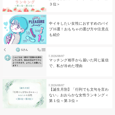
３位＞
中イキしたい女性におすすめのバイ
ブ16選！おもちゃの選び方や注意点
も紹介
2026/08/07
マッチング相手から届いた同じ返信
で、私が冷めた理由
2026/08/07
【誕生月別】「行列でも文句を言わ
ない」おおらかな女性ランキング＜
第１位～第３位＞