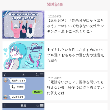
関連記事
2026/08/09
【誕生月別】「効果音が口から出ち
ゃう」一緒にいて飽きない女性ラン
キング＜最下位～第１０位＞
中イキしたい女性におすすめのバイ
ブ16選！おもちゃの選び方や注意点
も紹介
2026/08/09
「電話今いける？」要件を聞いても
答えない夫→帰宅後に待ち構えてい
た答えとは