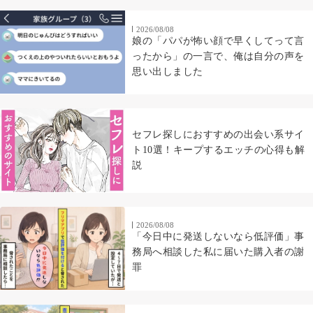
2026/08/08
娘の「パパが怖い顔で早くしてって言
ったから」の一言で、俺は自分の声を
思い出しました
セフレ探しにおすすめの出会い系サイ
ト10選！キープするエッチの心得も解
説
2026/08/08
「今日中に発送しないなら低評価」事
務局へ相談した私に届いた購入者の謝
罪