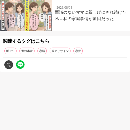
2026/08/08
面識のないママに親しげにされ続けた
私→私の家庭事情が原因だった
関連するタグはこちら
脈アリ
男の本音
恋活
脈アリサイン
恋愛