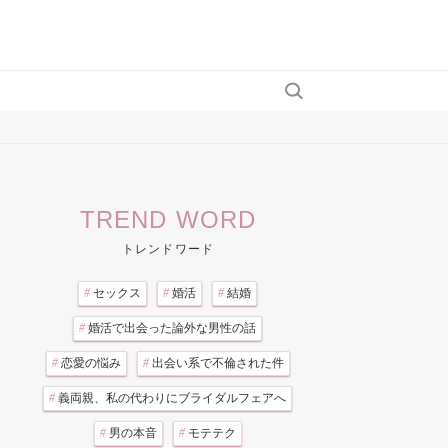
TREND WORD
トレンドワード
#
セックス
#
婚活
#
結婚
#
婚活で出会った論外な男性の話
#
恋愛の悩み
#
出会い系で不倫された件
#
義両親、私の代わりにブライダルフェアへ
#
男の本音
#
モテテク