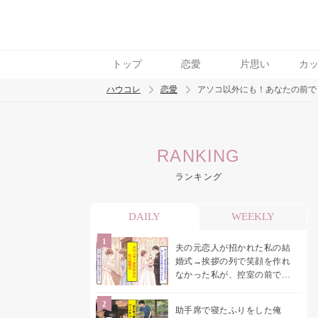
トップ
恋愛
片思い
カ
ハウコレ
恋愛
アソコ以外にも！あなたの前で
検索
RANKING
トレンド ワード
ランキング
恋愛
DAILY
WEEKLY
夫の元恋人が招かれた私の結
婚式→挨拶の列で笑顔を作れ
なかった私が、控室の前で彼
女を呼び止めた理由
助手席で寝たふりをした俺