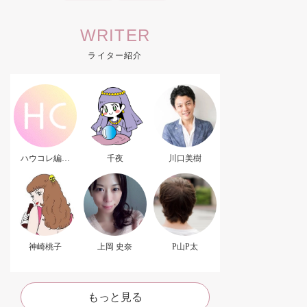
WRITER
ライター紹介
ハウコレ編集
千夜
川口美樹
部．
神崎桃子
上岡 史奈
P山P太
もっと見る