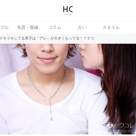
ップル
失恋・復縁
コラム
占い
スタイル
ドキドキしてる男子は「アレ」が大きくなってる！？５つ