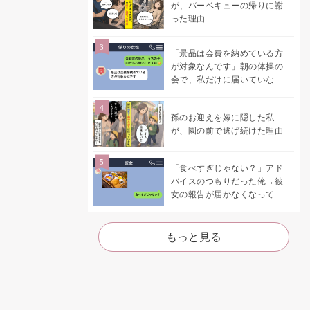
が、バーベキューの帰りに謝
った理由
「景品は会費を納めている方
が対象なんです」朝の体操の
会で、私だけに届いていなか
った案内
孫のお迎えを嫁に隠した私
が、園の前で逃げ続けた理由
「食べすぎじゃない？」アド
バイスのつもりだった俺→彼
女の報告が届かなくなって、
初めて自分の言葉を読み返し
た
もっと見る