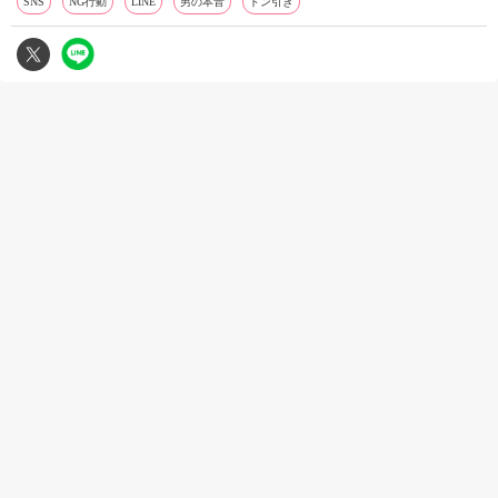
SNS
NG行動
LINE
男の本音
ドン引き