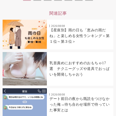
関連記事
2026/08/08
【星座別】雨の日も「恵みの雨だ
ね」と楽しめる女性ランキング＜第
１位～第３位＞
乳首責めにおすすめのおもちゃ17
選 チクニーグッズや道具でおっぱ
いを開発しちゃおう
2026/08/08
デート前日の夜から既読をつけなか
った俺→待ち合わせ場所で待ってい
た事実とは