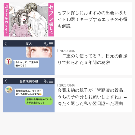
セフレ探しにおすすめの出会い系サ
イト10選！キープするエッチの心得
も解説
2026/08/07
「二重のり使ってる？」目元の自撮
りで知られた５年間の秘密
2026/08/07
会費未納の親子が「皆勤賞の景品、
うちの子の分もお願いしますね」→
冷たく返した私が翌日謝った理由