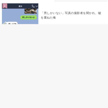
「男しかいない」写真の撮影者を聞かれ、嘘
を重ねた俺
「米」とだけ返してきた妻の真意を、俺はメ
ッセージ履歴の中に見つけた
指名客の予約を動かし続けた私が、定型文を
消して本当の理由を書くまで
夫の元恋人が招かれた私の結婚式→挨拶の列
で笑顔を作れなかった私が、控室の前で彼女
を呼び止めた理由