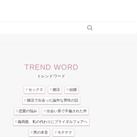
TREND WORD
トレンドワード
#
セックス
#
婚活
#
結婚
#
婚活で出会った論外な男性の話
#
恋愛の悩み
#
出会い系で不倫された件
#
義両親、私の代わりにブライダルフェアへ
#
男の本音
#
モテテク