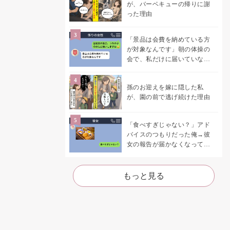
が、バーベキューの帰りに謝
った理由
「景品は会費を納めている方
が対象なんです」朝の体操の
会で、私だけに届いていなか
った案内
孫のお迎えを嫁に隠した私
が、園の前で逃げ続けた理由
「食べすぎじゃない？」アド
バイスのつもりだった俺→彼
女の報告が届かなくなって、
初めて自分の言葉を読み返し
た
もっと見る