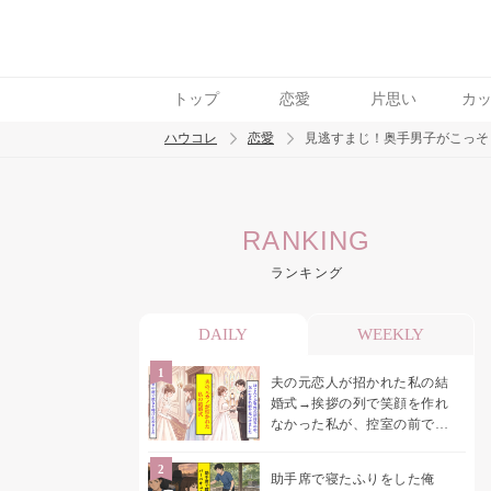
トップ
恋愛
片思い
カ
ハウコレ
恋愛
見逃すまじ！奥手男子がこっそ
検索
RANKING
トレンド ワード
ランキング
恋愛
DAILY
WEEKLY
夫の元恋人が招かれた私の結
婚式→挨拶の列で笑顔を作れ
なかった私が、控室の前で彼
女を呼び止めた理由
助手席で寝たふりをした俺