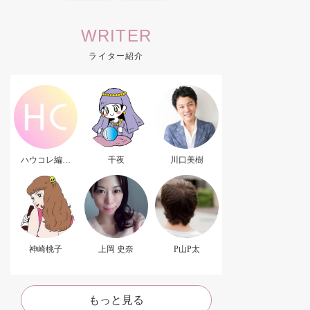
WRITER
ライター紹介
ハウコレ編集
千夜
川口美樹
部．
神崎桃子
上岡 史奈
P山P太
もっと見る