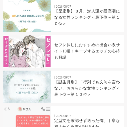
2026/08/07
【星座別】８月、対人運が最高潮に
なる女性ランキング＜最下位～第１
０位＞
セフレ探しにおすすめの出会い系サ
イト10選！キープするエッチの心得
も解説
2026/08/07
【誕生月別】「行列でも文句を言わ
ない」おおらかな女性ランキング＜
最下位～第１０位＞
2026/08/07
定型文を確認せず送った俺、丁寧な
相手から返事が途絶えた