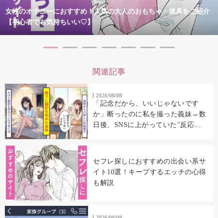
女性のオナニーにおすすめ！人気の大人のおもちゃ・道具をご紹介
【初心者でも気持ちいい♡】
関連記事
2026/08/08
「記念だから、いいじゃないです
か」断ったのに私を撮った義妹→数
日後、SNSに上がっていた"反応
集"に私の顔があった
セフレ探しにおすすめの出会い系サ
イト10選！キープするエッチの心得
も解説
2026/08/08