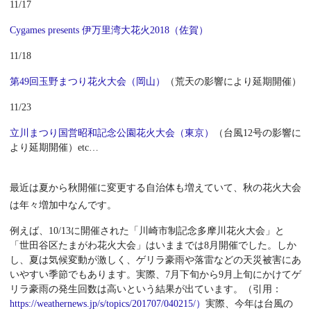
11/17
Cygames presents 伊万里湾大花火2018（佐賀）
11/18
第49回玉野まつり花火大会（岡山）
（荒天の影響により延期開催）
11/23
立川まつり国営昭和記念公園花火大会（東京）
（台風12号の影響に
より延期開催）etc…
最近は夏から秋開催に変更する自治体も増えていて、秋の花火大会
は年々増加中なんです。
例えば、10/13に開催された「川崎市制記念多摩川花火大会」と
「世田谷区たまがわ花火大会」はいままでは8月開催でした。しか
し、夏は気候変動が激しく、ゲリラ豪雨や落雷などの天災被害にあ
いやすい季節でもあります。実際、7月下旬から9月上旬にかけてゲ
リラ豪雨の発生回数は高いという結果が出ています。（引用：
https://weathernews.jp/s/topics/201707/040215/）
実際、今年は台風の