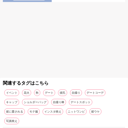
関連するタグはこちら
イベント
花火
秋
デート
彼氏
自撮り
デートコーデ
キャップ
ショルダーバッグ
自撮り棒
デートスポット
彼に愛される
モテ服
インスタ映え
ニットワンピ
彼ウケ
写真映え