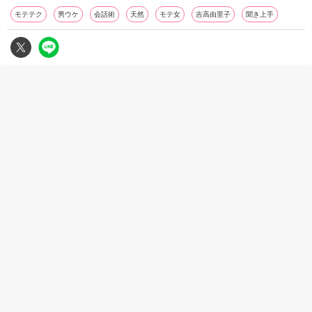
モテテク
男ウケ
会話術
天然
モテ女
吉高由里子
聞き上手