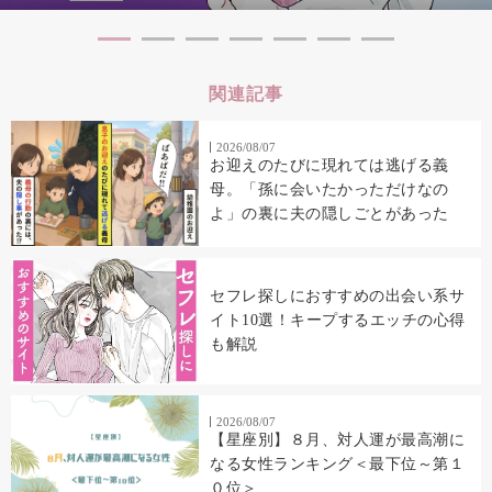
関連記事
2026/08/07
お迎えのたびに現れては逃げる義
母。「孫に会いたかっただけなの
よ」の裏に夫の隠しごとがあった
セフレ探しにおすすめの出会い系サ
イト10選！キープするエッチの心得
も解説
2026/08/07
【星座別】８月、対人運が最高潮に
なる女性ランキング＜最下位～第１
０位＞