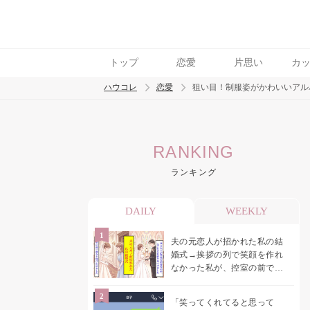
トップ
恋愛
片思い
カ
ハウコレ
恋愛
狙い目！制服姿がかわいいアル
検索
RANKING
トレンド ワード
ランキング
恋愛
DAILY
WEEKLY
夫の元恋人が招かれた私の結
婚式→挨拶の列で笑顔を作れ
なかった私が、控室の前で彼
女を呼び止めた理由
「笑ってくれてると思って