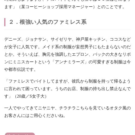
ます」（某コーヒーショップ採用マネージャー）とのことです。
２．根強い人気のファミレス系
デニーズ、ジョナサン、サイゼリヤ、神戸屋キッチン、ココスなど
が女子に人気です。メイド系の制服が妄想男子にもたまらないのだ
とか。そういえば、胸元を強調したエプロン、バックの大きなリボ
ンにミニスカートという「アンナミラーズ」の可愛すぎる制服は今
や都市伝説です。
「ファミレスでバイトしてますが、彼氏から制服を持って帰るよう
に言われて困っています。うちのお店、制服の持ち出し禁止なんで
す」（20歳／S女子大）
一人でやってきてニヤニヤ、チラチラこちらを見ているオタク風の
お客さんにはご用心くださいね。