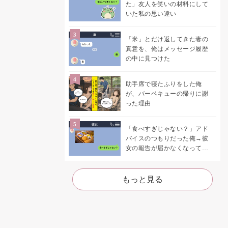
た」友人を笑いの材料にして
いた私の思い違い
「米」とだけ返してきた妻の
真意を、俺はメッセージ履歴
の中に見つけた
助手席で寝たふりをした俺
が、バーベキューの帰りに謝
った理由
「食べすぎじゃない？」アド
バイスのつもりだった俺→彼
女の報告が届かなくなって、
初めて自分の言葉を読み返し
た
もっと見る