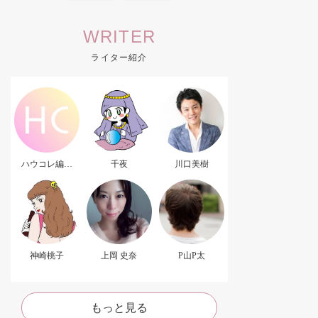
WRITER
ライター紹介
ハウコレ編集
千夜
川口美樹
部．
神崎桃子
上岡 史奈
P山P太
もっと見る