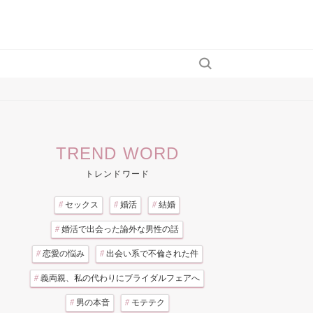
TREND WORD
トレンドワード
#
セックス
#
婚活
#
結婚
#
婚活で出会った論外な男性の話
#
恋愛の悩み
#
出会い系で不倫された件
#
義両親、私の代わりにブライダルフェアへ
#
男の本音
#
モテテク