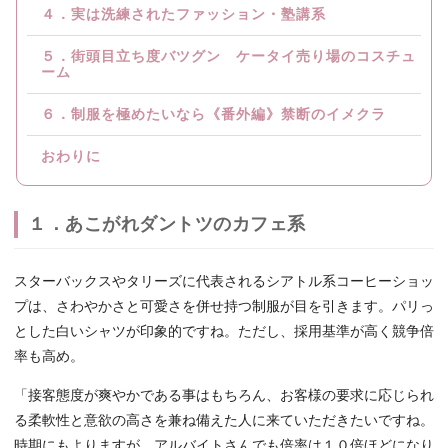
４．実は洗練されたファッション・塾講系
５．街頭目立ち度バツグン ケータイ売り場のコスチュ
ーム
６．制服を極めたいなら《番外編》禁断のイメクラ
おわりに
１．あこがれダントツのカフェ系
スターバックスやタリーズに代表されるシアトル系コーヒーショッ
プは、さわやかさと可愛さを併せ持つ制服が目を引きます。パリっ
とした白いシャツが印象的ですね。ただし、採用基準が高く競争倍
率も高め。
「接客態度が爽やかである事はもちろん、お客様の要求に応じられ
る柔軟性と意欲の高さを兼ね備えた人に来ていただきたいですね。
時期にもよりますが、アルバイトさんでも倍率は１０倍ほどになり