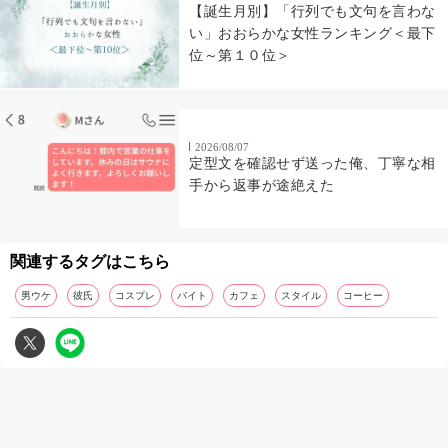
【誕生月別】「行列でも文句を言わな
い」おおらかな女性ランキング＜最下
位～第１０位＞
2026/08/07
定型文を確認せず送った俺、丁寧な相
手から返事が途絶えた
関連するタグはこちら
男ウケ
彼氏
コスプレ
バイト
カフェ
スタイル
コーヒー