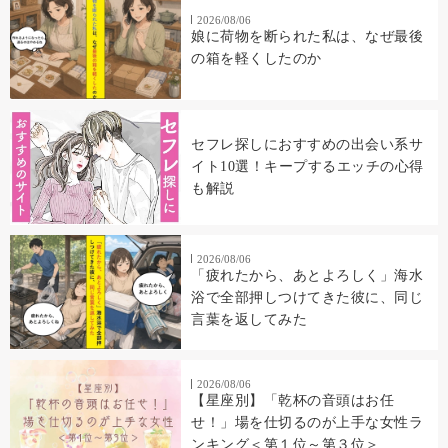
2026/08/06
娘に荷物を断られた私は、なぜ最後
の箱を軽くしたのか
セフレ探しにおすすめの出会い系サ
イト10選！キープするエッチの心得
も解説
2026/08/06
「疲れたから、あとよろしく」海水
浴で全部押しつけてきた彼に、同じ
言葉を返してみた
2026/08/06
【星座別】「乾杯の音頭はお任
せ！」場を仕切るのが上手な女性ラ
ンキング＜第１位～第３位＞