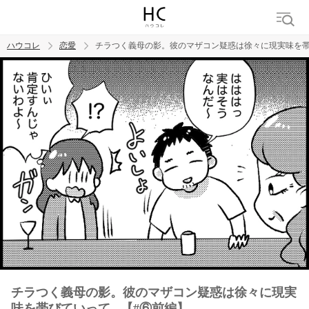
ハウコレ
恋愛
チラつく義母の影。彼のマザコン疑惑は徐々に現実味を帯び
検索
トレンド ワード
恋愛
チラつく義母の影。彼のマザコン疑惑は徐々に現実
味を帯びていって...【#⑥前編】