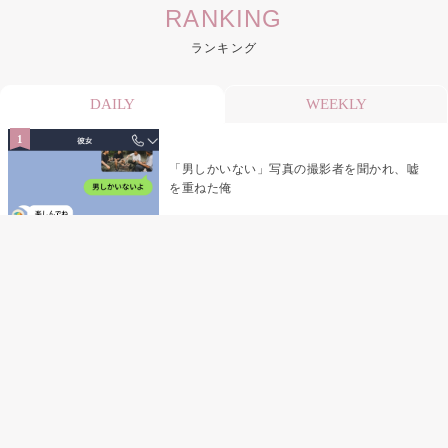
RANKING
ランキング
DAILY
WEEKLY
「男しかいない」写真の撮影者を聞かれ、嘘
を重ねた俺
「米」とだけ返してきた妻の真意を、俺はメ
ッセージ履歴の中に見つけた
指名客の予約を動かし続けた私が、定型文を
消して本当の理由を書くまで