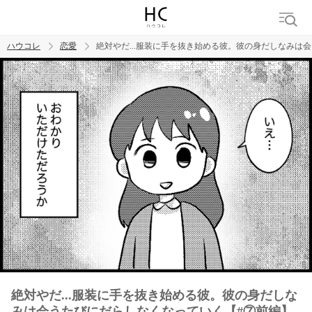
ハウコレ
恋愛
絶対やだ...服装に手を抜き始める彼。彼の身だしなみは
検索
トレンド ワード
恋愛
絶対やだ...服装に手を抜き始める彼。彼の身だしな
みは会うたびにだらしなくなっていく【#⑦前編】