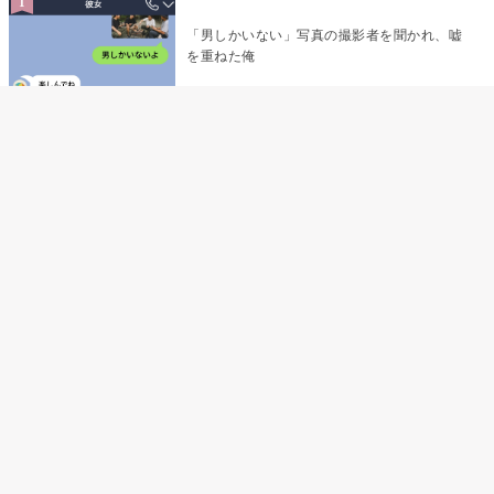
「男しかいない」写真の撮影者を聞かれ、嘘
を重ねた俺
「米」とだけ返してきた妻の真意を、俺はメ
ッセージ履歴の中に見つけた
指名客の予約を動かし続けた私が、定型文を
消して本当の理由を書くまで
夫の元恋人が招かれた私の結婚式→挨拶の列
で笑顔を作れなかった私が、控室の前で彼女
を呼び止めた理由