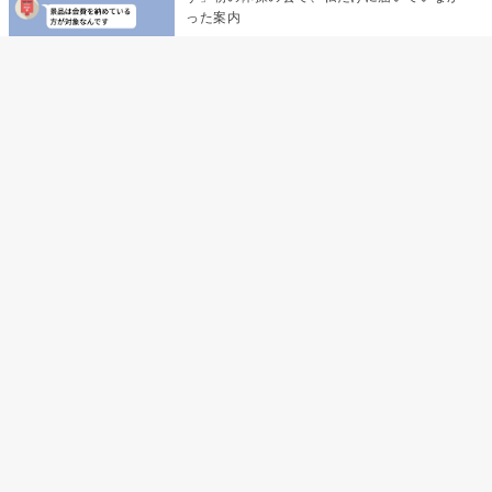
った案内
デート前日の夜から既読がつかない彼氏→そ
の日私が決めたこと
デート前日の夜から既読をつけなかった俺→
待ち合わせ場所で待っていた事実とは
助手席で寝たふりをした俺が、バーベキュー
の帰りに謝った理由
孫のお迎えを嫁に隠した私が、園の前で逃げ