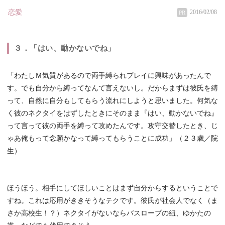
恋愛
2016/02/08
PR
３．「はい、動かないでね」
「わたしＭ気質があるので両手縛られプレイに興味があったんで
す。でも自分から縛ってなんて言えないし。だからまずは彼氏を縛
って、自然に自分もしてもらう流れにしようと思いました。何気な
く彼のネクタイをはずしたときにそのまま『はい、動かないでね』
って言って彼の両手を縛って攻めたんです。攻守交替したとき、じ
ゃあ俺もって念願かなって縛ってもらうことに成功」（２３歳／院
生）
ほうほう。相手にしてほしいことはまず自分からするということで
すね。これは応用がききそうなテクです。彼氏が社会人でなく（ま
さか高校生！？）ネクタイがないならバスローブの紐、ゆかたの