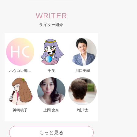
WRITER
ライター紹介
ハウコレ編集
千夜
川口美樹
部．
神崎桃子
上岡 史奈
P山P太
もっと見る