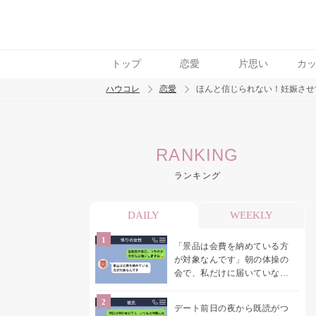
トップ
恋愛
片思い
カ
ハウコレ
恋愛
ほんと信じられない！妊娠させ
検索
RANKING
トレンド ワード
ランキング
恋愛
DAILY
WEEKLY
「景品は会費を納めている方
が対象なんです」朝の体操の
会で、私だけに届いていなか
った案内
デート前日の夜から既読がつ