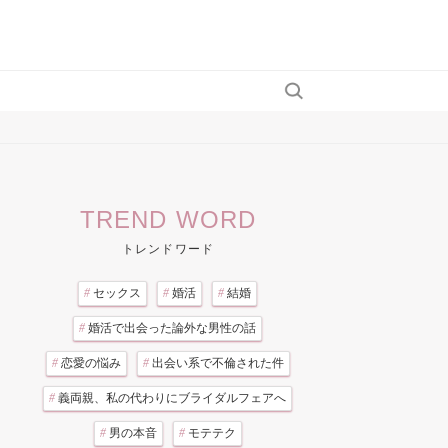
TREND WORD
トレンドワード
#
セックス
#
婚活
#
結婚
#
婚活で出会った論外な男性の話
#
恋愛の悩み
#
出会い系で不倫された件
#
義両親、私の代わりにブライダルフェアへ
#
男の本音
#
モテテク