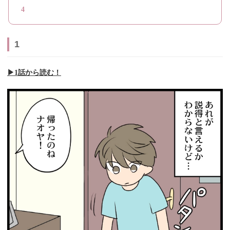
4
1
▶︎1話から読む！