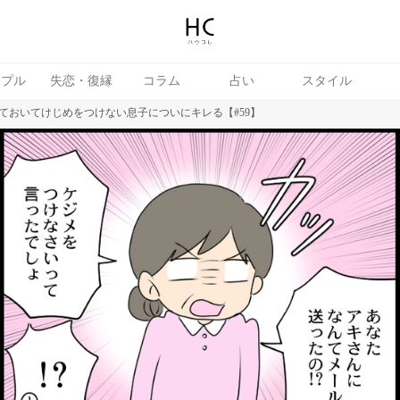
ップル
失恋・復縁
コラム
占い
スタイル
ておいてけじめをつけない息子についにキレる【#59】