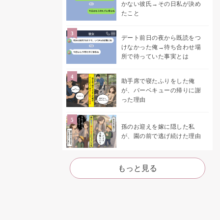
かない彼氏→その日私が決め
たこと
デート前日の夜から既読をつ
けなかった俺→待ち合わせ場
所で待っていた事実とは
助手席で寝たふりをした俺
が、バーベキューの帰りに謝
った理由
孫のお迎えを嫁に隠した私
が、園の前で逃げ続けた理由
もっと見る