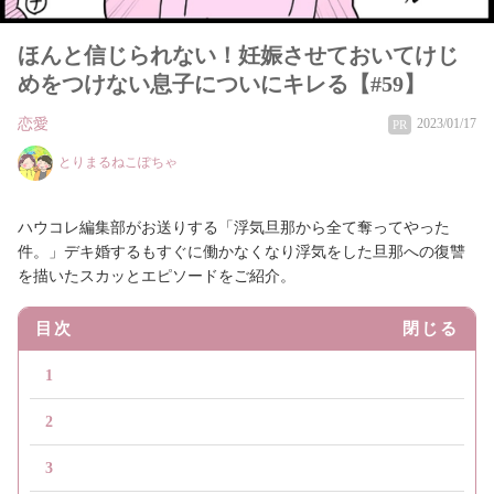
ほんと信じられない！妊娠させておいてけじ
めをつけない息子についにキレる【#59】
恋愛
2023/01/17
PR
とりまるねこぽちゃ
ハウコレ編集部がお送りする「浮気旦那から全て奪ってやった
件。」デキ婚するもすぐに働かなくなり浮気をした旦那への復讐
を描いたスカッとエピソードをご紹介。
目次
閉じる
1
2
3