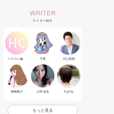
WRITER
ライター紹介
ハウコレ編集
千夜
川口美樹
部．
神崎桃子
上岡 史奈
P山P太
もっと見る