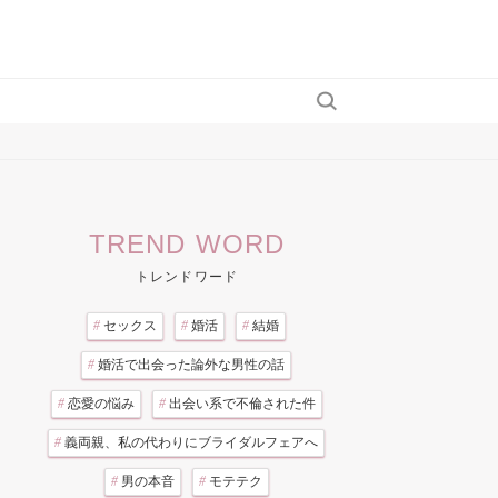
TREND WORD
トレンドワード
#
セックス
#
婚活
#
結婚
#
婚活で出会った論外な男性の話
#
恋愛の悩み
#
出会い系で不倫された件
#
義両親、私の代わりにブライダルフェアへ
#
男の本音
#
モテテク