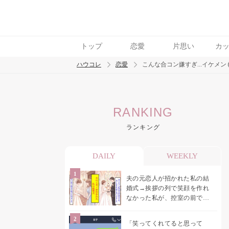
トップ
恋愛
片思い
カ
ハウコレ
恋愛
こんな合コン嫌すぎ...イケメ
検索
RANKING
トレンド ワード
ランキング
恋愛
DAILY
WEEKLY
夫の元恋人が招かれた私の結
婚式→挨拶の列で笑顔を作れ
なかった私が、控室の前で彼
女を呼び止めた理由
「笑ってくれてると思って