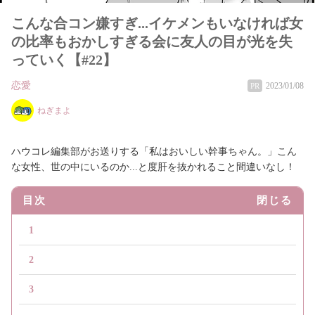
こんな合コン嫌すぎ...イケメンもいなければ女
の比率もおかしすぎる会に友人の目が光を失
っていく【#22】
恋愛
2023/01/08
PR
ねぎまよ
ハウコレ編集部がお送りする「私はおいしい幹事ちゃん。」こん
な女性、世の中にいるのか...と度肝を抜かれること間違いなし！
目次
閉じる
1
2
3