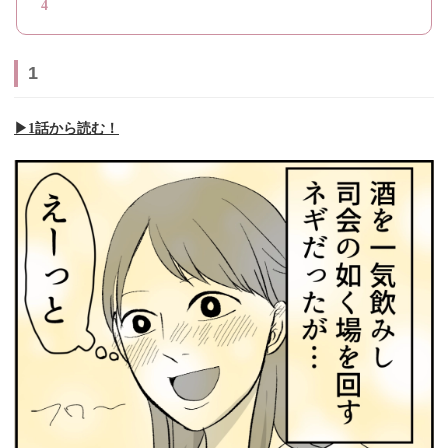
4
1
▶︎1話から読む！