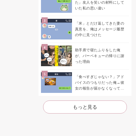
た」友人を笑いの材料にして
いた私の思い違い
「米」とだけ返してきた妻の
真意を、俺はメッセージ履歴
の中に見つけた
助手席で寝たふりをした俺
が、バーベキューの帰りに謝
った理由
「食べすぎじゃない？」アド
バイスのつもりだった俺→彼
女の報告が届かなくなって、
初めて自分の言葉を読み返し
た
もっと見る