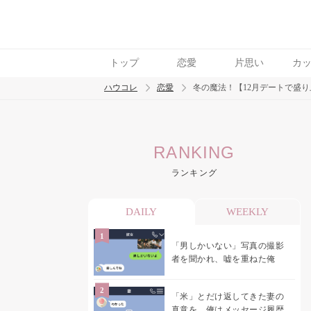
トップ
恋愛
片思い
カ
ハウコレ
恋愛
冬の魔法！【12月デートで盛り
検索
RANKING
トレンド ワード
ランキング
恋愛
DAILY
WEEKLY
「男しかいない」写真の撮影
者を聞かれ、嘘を重ねた俺
「米」とだけ返してきた妻の
真意を、俺はメッセージ履歴