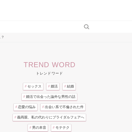
.？
TREND WORD
トレンドワード
#
セックス
#
婚活
#
結婚
#
婚活で出会った論外な男性の話
#
恋愛の悩み
#
出会い系で不倫された件
#
義両親、私の代わりにブライダルフェアへ
#
男の本音
#
モテテク