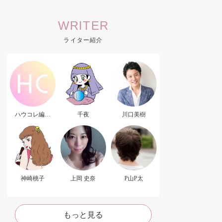
WRITER
ライター紹介
ハウコレ編集
千夜
川口美樹
部．
神崎桃子
上岡 史奈
P山P太
もっと見る