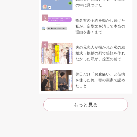
の中に見つけた
指名客の予約を動かし続けた
私が、定型文を消して本当の
理由を書くまで
夫の元恋人が招かれた私の結
婚式→挨拶の列で笑顔を作れ
なかった私が、控室の前で彼
女を呼び止めた理由
休日だけ「お腹痛い」と仮病
を使った俺→妻の実家で認め
たこと
もっと見る