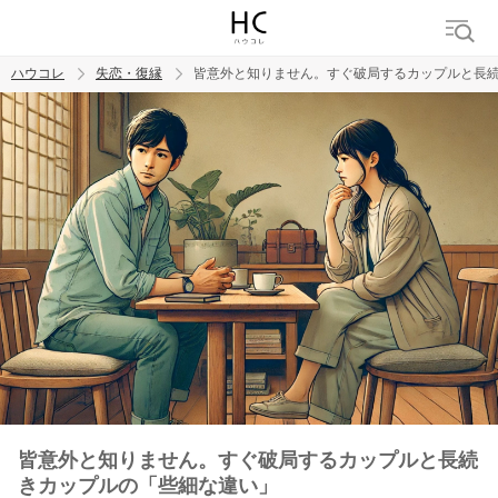
ハウコレ
失恋・復縁
皆意外と知りません。すぐ破局するカップルと長
検索
トレンド ワード
都合のいい女
皆意外と知りません。すぐ破局するカップルと長続
きカップルの「些細な違い」