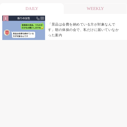
DAILY
WEEKLY
「景品は会費を納めている方が対象なんで
す」朝の体操の会で、私だけに届いていなか
った案内
デート前日の夜から既読がつかない彼氏→そ
の日私が決めたこと
デート前日の夜から既読をつけなかった俺→
待ち合わせ場所で待っていた事実とは
助手席で寝たふりをした俺が、バーベキュー