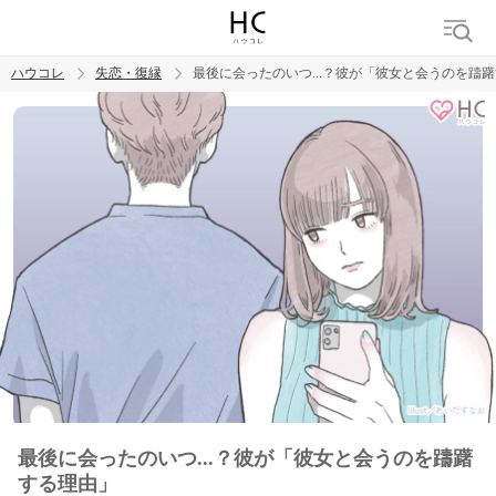
ハウコレ
失恋・復縁
最後に会ったのいつ...？彼が「彼女と会うのを躊
検索
トレンド ワード
都合のいい女
最後に会ったのいつ...？彼が「彼女と会うのを躊躇
する理由」