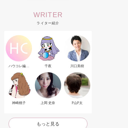
WRITER
ライター紹介
ハウコレ編集
千夜
川口美樹
部．
神崎桃子
上岡 史奈
P山P太
もっと見る