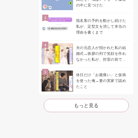
の中に見つけた
指名客の予約を動かし続けた
私が、定型文を消して本当の
理由を書くまで
夫の元恋人が招かれた私の結
婚式→挨拶の列で笑顔を作れ
なかった私が、控室の前で彼
女を呼び止めた理由
休日だけ「お腹痛い」と仮病
を使った俺→妻の実家で認め
たこと
もっと見る