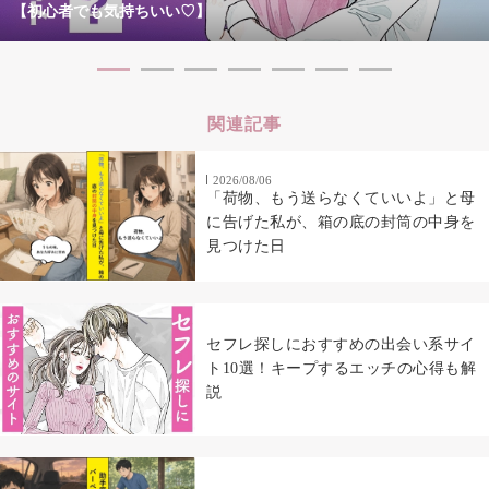
【初心者でも気持ちいい♡】
関連記事
2026/08/06
「荷物、もう送らなくていいよ」と母
に告げた私が、箱の底の封筒の中身を
見つけた日
セフレ探しにおすすめの出会い系サイ
ト10選！キープするエッチの心得も解
説