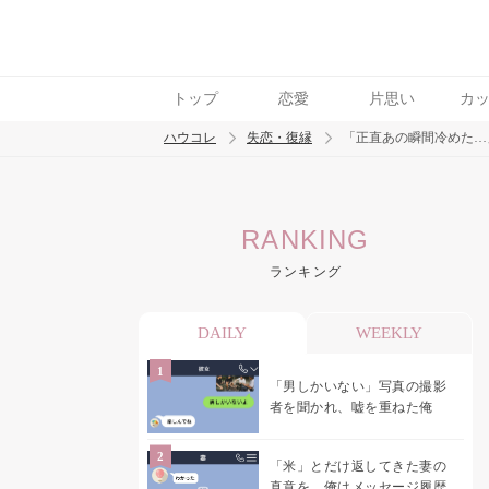
トップ
恋愛
片思い
カ
ハウコレ
失恋・復縁
「正直あの瞬間冷めた…
検索
RANKING
トレンド ワード
ランキング
都合のいい女
DAILY
WEEKLY
「男しかいない」写真の撮影
者を聞かれ、嘘を重ねた俺
「米」とだけ返してきた妻の
真意を、俺はメッセージ履歴