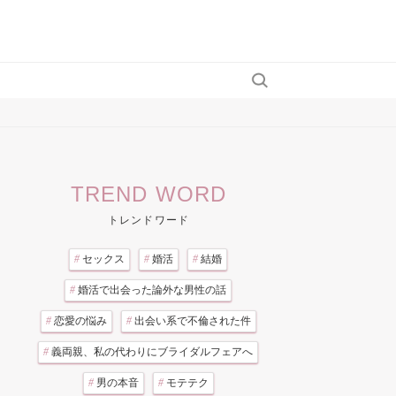
TREND WORD
トレンドワード
#
セックス
#
婚活
#
結婚
#
婚活で出会った論外な男性の話
#
恋愛の悩み
#
出会い系で不倫された件
#
義両親、私の代わりにブライダルフェアへ
#
男の本音
#
モテテク