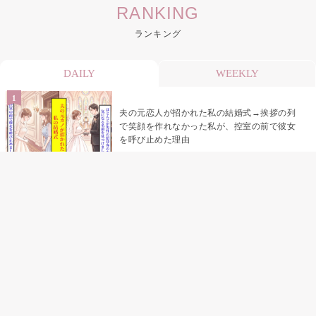
RANKING
ランキング
DAILY
WEEKLY
夫の元恋人が招かれた私の結婚式→挨拶の列
で笑顔を作れなかった私が、控室の前で彼女
を呼び止めた理由
助手席で寝たふりをした俺が、バーベキュー
の帰りに謝った理由
「景品は会費を納めている方が対象なんで
す」朝の体操の会で、私だけに届いていなか
った案内