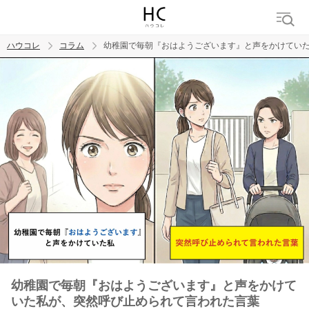
ハウコレ
コラム
幼稚園で毎朝『おはようございます』と声をかけてい
検索
トレンド ワード
男の本音
男ウケ
NG行動
彼女
イイ女
婚活
幼稚園で毎朝『おはようございます』と声をかけて
いた私が、突然呼び止められて言われた言葉