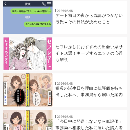
2026/08/08
デート前日の夜から既読がつかない
彼氏→その日私が決めたこと
セフレ探しにおすすめの出会い系サ
イト10選！キープするエッチの心得
も解説
2026/08/08
祖母の誕生日を理由に低評価を持ち
出した私へ、事務局から届いた案内
2026/08/08
「今日中に発送しないなら低評価」
事務局へ相談した私に届いた購入者