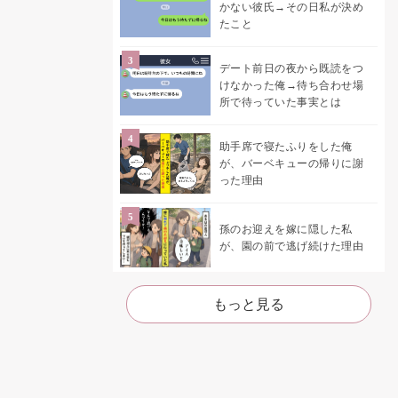
かない彼氏→その日私が決め
たこと
デート前日の夜から既読をつ
けなかった俺→待ち合わせ場
所で待っていた事実とは
助手席で寝たふりをした俺
が、バーベキューの帰りに謝
った理由
孫のお迎えを嫁に隠した私
が、園の前で逃げ続けた理由
もっと見る