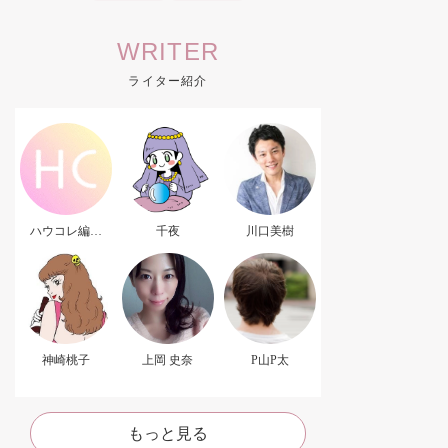
WRITER
ライター紹介
ハウコレ編集
千夜
川口美樹
部．
神崎桃子
上岡 史奈
P山P太
もっと見る