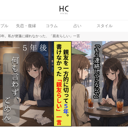
ップル
失恋・復縁
コラム
占い
スタイル
5年。私が便箋に綴れなかった、「親友らしい」一言
女
婚活