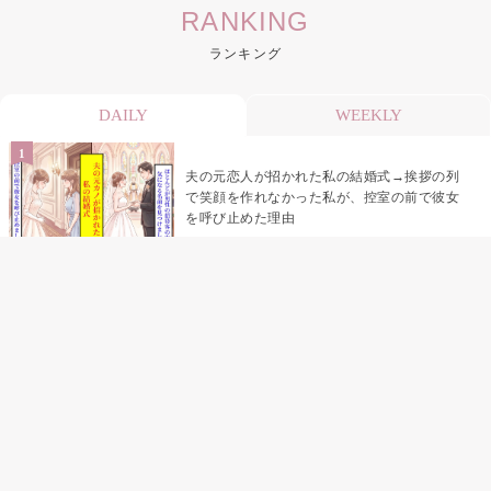
RANKING
ランキング
DAILY
WEEKLY
夫の元恋人が招かれた私の結婚式→挨拶の列
で笑顔を作れなかった私が、控室の前で彼女
を呼び止めた理由
助手席で寝たふりをした俺が、バーベキュー
の帰りに謝った理由
「景品は会費を納めている方が対象なんで
す」朝の体操の会で、私だけに届いていなか
った案内