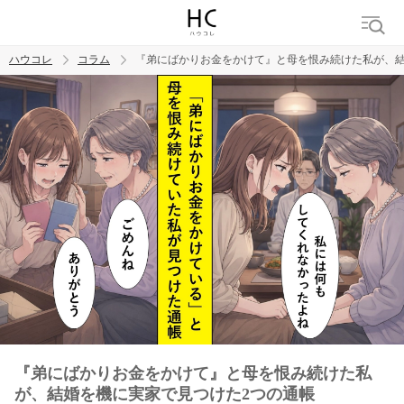
ハウコレ
コラム
『弟にばかりお金をかけて』と母を恨み続けた私が、結
検索
トレンド ワード
男の本音
男ウケ
NG行動
彼女
イイ女
婚活
『弟にばかりお金をかけて』と母を恨み続けた私
が、結婚を機に実家で見つけた2つの通帳