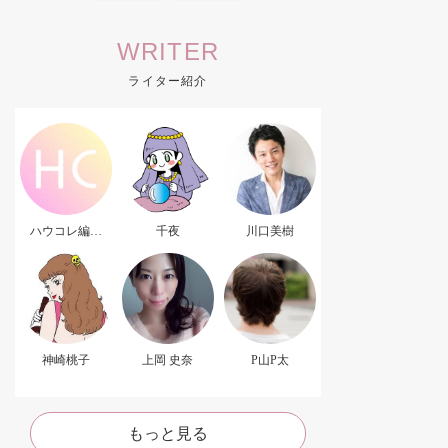
WRITER
ライター紹介
ハウコレ編集
千夜
川口美樹
部．
神崎桃子
上岡 史奈
P山P太
もっと見る