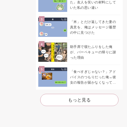
た」友人を笑いの材料にして
いた私の思い違い
「米」とだけ返してきた妻の
真意を、俺はメッセージ履歴
の中に見つけた
助手席で寝たふりをした俺
が、バーベキューの帰りに謝
った理由
「食べすぎじゃない？」アド
バイスのつもりだった俺→彼
女の報告が届かなくなって、
初めて自分の言葉を読み返し
た
もっと見る