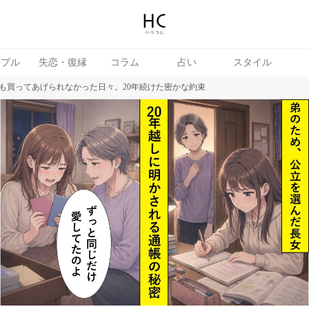
ップル
失恋・復縁
コラム
占い
スタイル
も買ってあげられなかった日々。20年続けた密かな約束
女
婚活