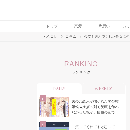
トップ
恋愛
片思い
カ
ハウコレ
コラム
公立を選んでくれた長女に何
検索
RANKING
トレンド ワード
ランキング
男の本音
男ウケ
NG行動
彼女
イイ
DAILY
WEEKLY
夫の元恋人が招かれた私の結
婚式→挨拶の列で笑顔を作れ
なかった私が、控室の前で彼
女を呼び止めた理由
「笑ってくれてると思って