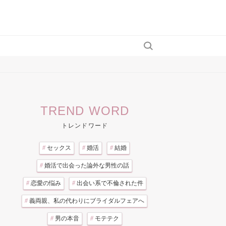
TREND WORD
トレンドワード
#
セックス
#
婚活
#
結婚
#
婚活で出会った論外な男性の話
#
恋愛の悩み
#
出会い系で不倫された件
#
義両親、私の代わりにブライダルフェアへ
#
男の本音
#
モテテク