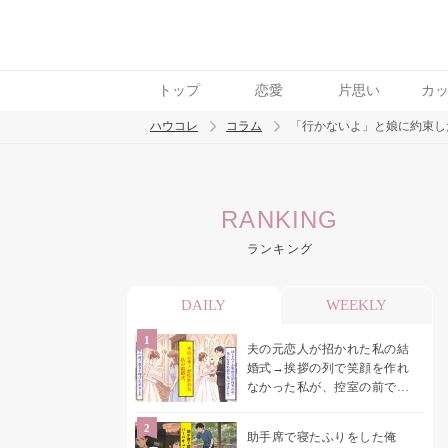
トップ
恋愛
片思い
カ
ハウコレ
コラム
「行かないよ」と娘に約束し
検索
RANKING
トレンド ワード
ランキング
男の本音
男ウケ
NG行動
彼女
イイ
DAILY
WEEKLY
夫の元恋人が招かれた私の結
婚式→挨拶の列で笑顔を作れ
なかった私が、控室の前で彼
女を呼び止めた理由
助手席で寝たふりをした俺