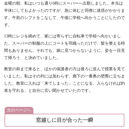
金曜の朝、私はいつも通り6時にスーパーへ出勤しました。本当は
半休にしてもよかったのですが、急に休むと同僚に迷惑がかかりま
す。午前のシフトをこなして、午後に学校へ向かうことにしたので
す。
13時にレジを締めて、家には寄らずに自転車で学校へ向かいまし
た。スーパーの制服の上にコートを羽織っただけで、髪を整える時
間もありません。それでも、娘に見つからないように、姿を一目見
て帰ろう、と決めていました。
教室の前まで来ると、ほかの保護者の方は後ろに並んで授業を見て
いました。私はその列には加わらず、廊下の一番奥の壁際に立ちま
した。教室に入れば「来てしまった」ことになる、入らなければ約
束を守れる、と自分に言い聞かせていたのです。
次のページへ
窓越しに目が合った一瞬