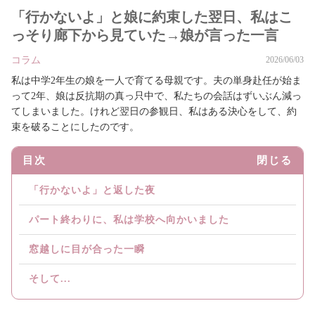
「行かないよ」と娘に約束した翌日、私はこ
っそり廊下から見ていた→娘が言った一言
コラム
2026/06/03
私は中学2年生の娘を一人で育てる母親です。夫の単身赴任が始ま
って2年、娘は反抗期の真っ只中で、私たちの会話はずいぶん減っ
てしまいました。けれど翌日の参観日、私はある決心をして、約
束を破ることにしたのです。
目次
閉じる
「行かないよ」と返した夜
パート終わりに、私は学校へ向かいました
窓越しに目が合った一瞬
そして...