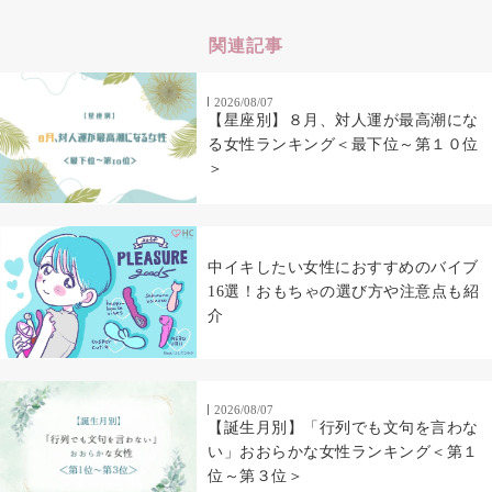
関連記事
2026/08/07
【星座別】８月、対人運が最高潮にな
る女性ランキング＜最下位～第１０位
＞
中イキしたい女性におすすめのバイブ
16選！おもちゃの選び方や注意点も紹
介
2026/08/07
【誕生月別】「行列でも文句を言わな
い」おおらかな女性ランキング＜第１
位～第３位＞