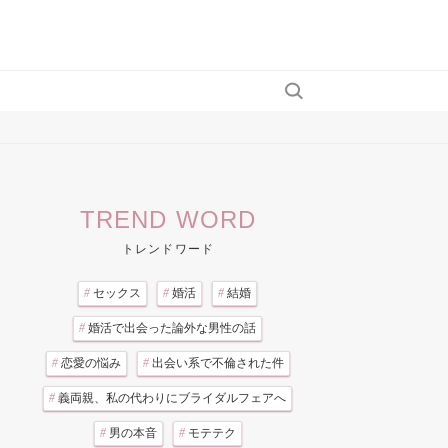
TREND WORD
トレンドワード
#
セックス
#
婚活
#
結婚
#
婚活で出会った論外な男性の話
#
恋愛の悩み
#
出会い系で不倫された件
#
義両親、私の代わりにブライダルフェアへ
#
男の本音
#
モテテク