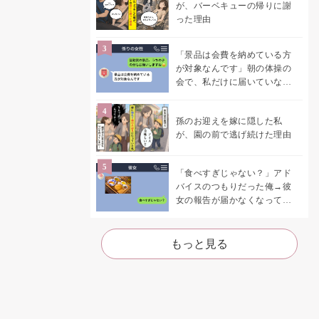
が、バーベキューの帰りに謝
った理由
「景品は会費を納めている方
が対象なんです」朝の体操の
会で、私だけに届いていなか
った案内
孫のお迎えを嫁に隠した私
が、園の前で逃げ続けた理由
「食べすぎじゃない？」アド
バイスのつもりだった俺→彼
女の報告が届かなくなって、
初めて自分の言葉を読み返し
た
もっと見る