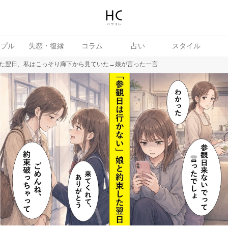
ップル
失恋・復縁
コラム
占い
スタイル
た翌日、私はこっそり廊下から見ていた→娘が言った一言
女
婚活