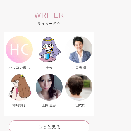
WRITER
ライター紹介
ハウコレ編集
千夜
川口美樹
部．
神崎桃子
上岡 史奈
P山P太
もっと見る