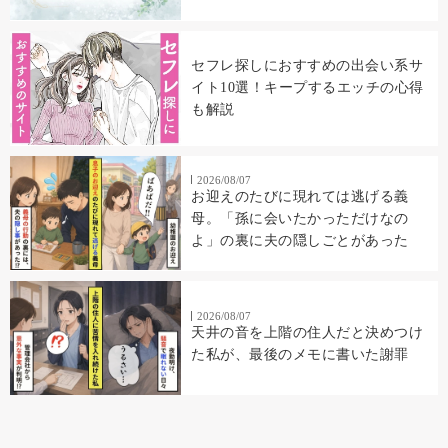
セフレ探しにおすすめの出会い系サ
イト10選！キープするエッチの心得
も解説
2026/08/07
お迎えのたびに現れては逃げる義
母。「孫に会いたかっただけなの
よ」の裏に夫の隠しごとがあった
2026/08/07
天井の音を上階の住人だと決めつけ
た私が、最後のメモに書いた謝罪