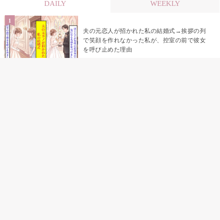
DAILY
WEEKLY
夫の元恋人が招かれた私の結婚式→挨拶の列
で笑顔を作れなかった私が、控室の前で彼女
を呼び止めた理由
「笑ってくれてると思ってた」友人を笑いの
材料にしていた私の思い違い
「米」とだけ返してきた妻の真意を、俺はメ
ッセージ履歴の中に見つけた
助手席で寝たふりをした俺が、バーベキュー
の帰りに謝った理由