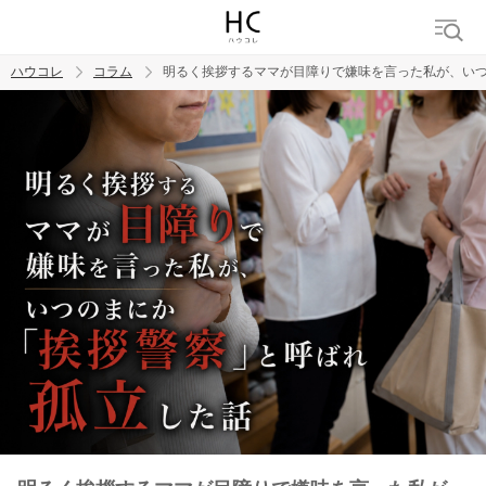
ハウコレ
コラム
明るく挨拶するママが目障りで嫌味を言った私が、い
検索
トレンド ワード
男の本音
男ウケ
NG行動
彼女
イイ女
婚活