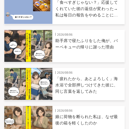
「食べすぎじゃない？」応援して
くれていた彼の返信が変わった→
私は毎日の報告をやめることにし
た
2026/08/06
助手席で寝たふりをした俺が、バ
ーベキューの帰りに謝った理由
2026/08/06
「疲れたから、あとよろしく」海
水浴で全部押しつけてきた彼に、
同じ言葉を返してみた
2026/08/06
娘に荷物を断られた私は、なぜ最
後の箱を軽くしたのか