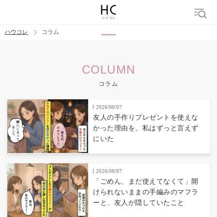
ハウコレ
コラム
検索
COLUMN
トレンド ワード
コラム
男の本音
男ウケ
NG行動
彼女
イイ女
婚活
2026/08/07
友人の手作りプレゼントを使えな
かった理由を、私はずっと言えず
にいた
2026/08/07
「ごめん、まだ使えてなくて」開
けられないままの手編みのマフラ
ーと、友人が隠していたこと