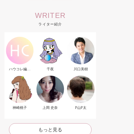
WRITER
ライター紹介
ハウコレ編集
千夜
川口美樹
部．
神崎桃子
上岡 史奈
P山P太
もっと見る