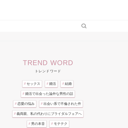
TREND WORD
トレンドワード
#
セックス
#
婚活
#
結婚
#
婚活で出会った論外な男性の話
#
恋愛の悩み
#
出会い系で不倫された件
#
義両親、私の代わりにブライダルフェアへ
#
男の本音
#
モテテク