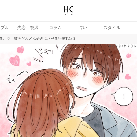
ップル
失恋・復縁
コラム
占い
スタイル
る…♡」彼をどんどん好きにさせる行動TOP３
続き