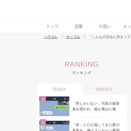
トップ
恋愛
片思い
カ
ハウコレ
カップル
「こんなの沼るに決まって
検索
RANKING
トレンド ワード
ランキング
カップル
デート
エッチ
セックス
長
DAILY
WEEKLY
「男しかいない」写真の撮影
者を聞かれ、嘘を重ねた俺
「米」とだけ返してきた妻の
真意を、俺はメッセージ履歴