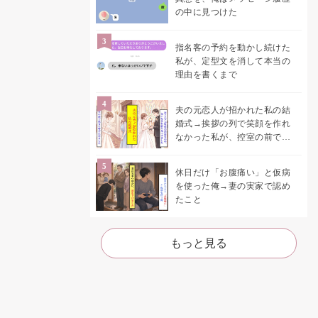
の中に見つけた
指名客の予約を動かし続けた
私が、定型文を消して本当の
理由を書くまで
夫の元恋人が招かれた私の結
婚式→挨拶の列で笑顔を作れ
なかった私が、控室の前で彼
女を呼び止めた理由
休日だけ「お腹痛い」と仮病
を使った俺→妻の実家で認め
たこと
もっと見る