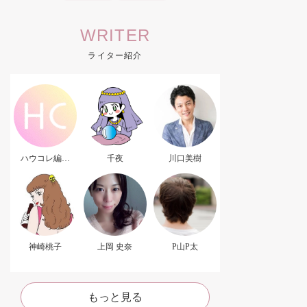
WRITER
ライター紹介
ハウコレ編集
千夜
川口美樹
部．
神崎桃子
上岡 史奈
P山P太
もっと見る