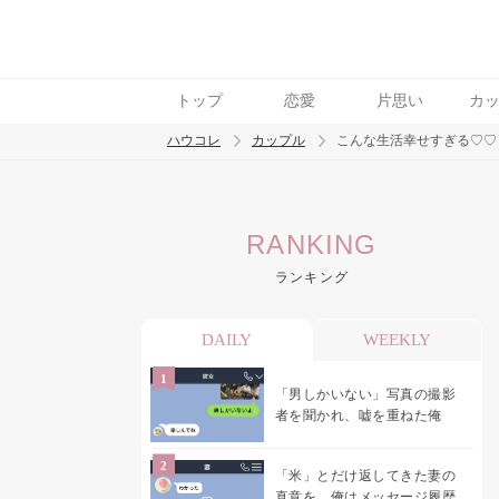
トップ
恋愛
片思い
カ
ハウコレ
カップル
こんな生活幸せすぎる♡♡
検索
RANKING
トレンド ワード
ランキング
カップル
デート
エッチ
セックス
長
DAILY
WEEKLY
「男しかいない」写真の撮影
者を聞かれ、嘘を重ねた俺
「米」とだけ返してきた妻の
真意を、俺はメッセージ履歴