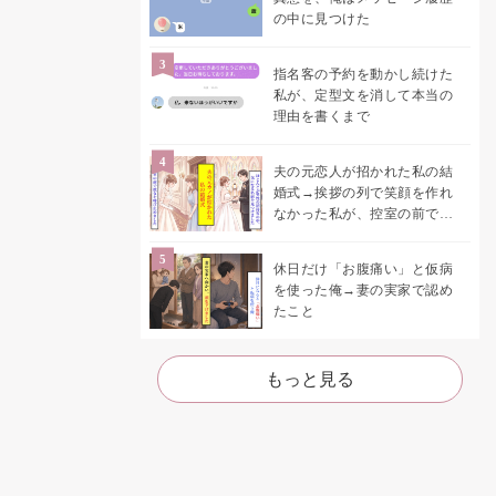
の中に見つけた
指名客の予約を動かし続けた
私が、定型文を消して本当の
理由を書くまで
夫の元恋人が招かれた私の結
婚式→挨拶の列で笑顔を作れ
なかった私が、控室の前で彼
女を呼び止めた理由
休日だけ「お腹痛い」と仮病
を使った俺→妻の実家で認め
たこと
もっと見る