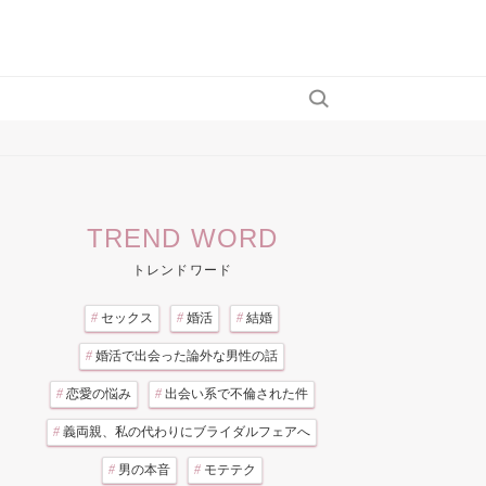
TREND WORD
トレンドワード
#
セックス
#
婚活
#
結婚
#
婚活で出会った論外な男性の話
#
恋愛の悩み
#
出会い系で不倫された件
#
義両親、私の代わりにブライダルフェアへ
#
男の本音
#
モテテク