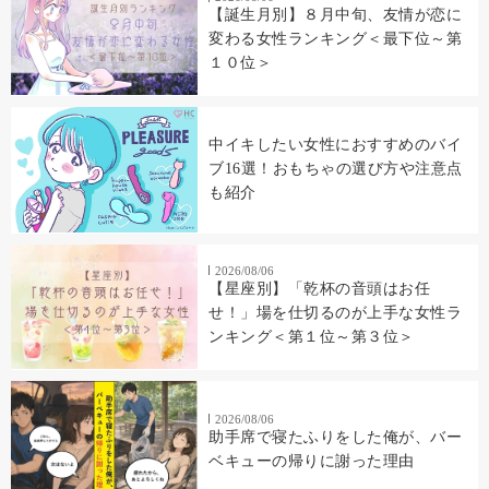
【誕生月別】８月中旬、友情が恋に
変わる女性ランキング＜最下位～第
１０位＞
中イキしたい女性におすすめのバイ
ブ16選！おもちゃの選び方や注意点
も紹介
2026/08/06
【星座別】「乾杯の音頭はお任
せ！」場を仕切るのが上手な女性ラ
ンキング＜第１位～第３位＞
2026/08/06
助手席で寝たふりをした俺が、バー
ベキューの帰りに謝った理由