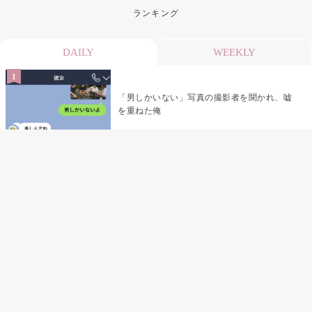
ランキング
DAILY
WEEKLY
「男しかいない」写真の撮影者を聞かれ、嘘
を重ねた俺
「米」とだけ返してきた妻の真意を、俺はメ
ッセージ履歴の中に見つけた
指名客の予約を動かし続けた私が、定型文を
消して本当の理由を書くまで