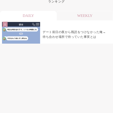
ランキング
DAILY
WEEKLY
デート前日の夜から既読をつけなかった俺→
待ち合わせ場所で待っていた事実とは
デート前日の夜から既読がつかない彼氏→そ
の日私が決めたこと
娘の「パパが怖い顔で早くしてって言ったか
ら」の一言で、俺は自分の声を思い出しまし
た