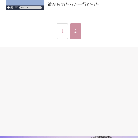
彼からのたった一行だった
1
2