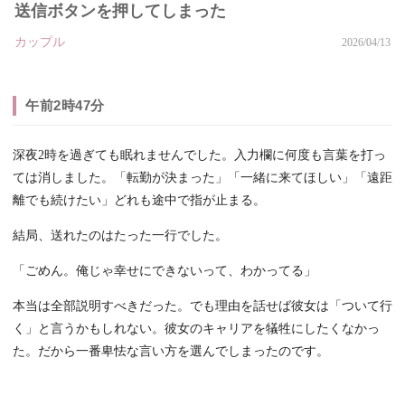
送信ボタンを押してしまった
カップル
2026/04/13
午前2時47分
深夜2時を過ぎても眠れませんでした。入力欄に何度も言葉を打っ
ては消しました。「転勤が決まった」「一緒に来てほしい」「遠距
離でも続けたい」どれも途中で指が止まる。
結局、送れたのはたった一行でした。
「ごめん。俺じゃ幸せにできないって、わかってる」
本当は全部説明すべきだった。でも理由を話せば彼女は「ついて行
く」と言うかもしれない。彼女のキャリアを犠牲にしたくなかっ
た。だから一番卑怯な言い方を選んでしまったのです。