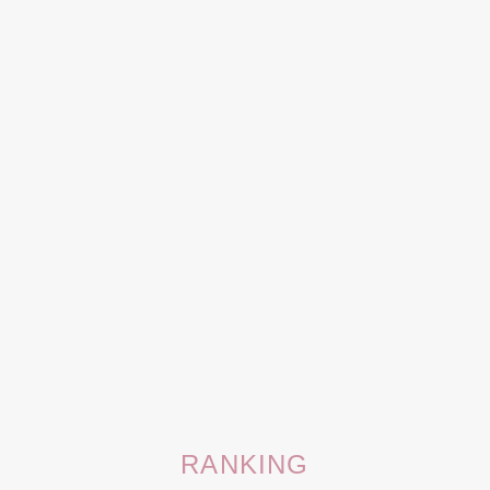
RANKING