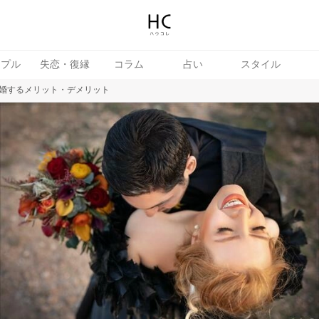
ップル
失恋・復縁
コラム
占い
スタイル
婚するメリット・デメリット
続き