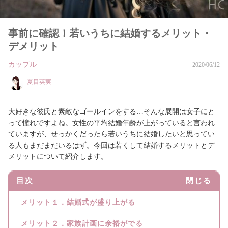
事前に確認！若いうちに結婚するメリット・
デメリット
カップル
2020/06/12
夏目英実
大好きな彼氏と素敵なゴールインをする…そんな展開は女子にと
って憧れですよね。女性の平均結婚年齢が上がっていると言われ
ていますが、せっかくだったら若いうちに結婚したいと思ってい
る人もまだまだいるはず。今回は若くして結婚するメリットとデ
メリットについて紹介します。
目次
閉じる
メリット１．結婚式が盛り上がる
メリット２．家族計画に余裕がでる