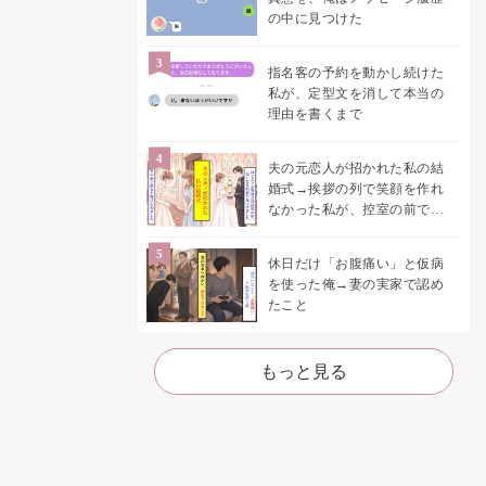
の中に見つけた
指名客の予約を動かし続けた
私が、定型文を消して本当の
理由を書くまで
夫の元恋人が招かれた私の結
婚式→挨拶の列で笑顔を作れ
なかった私が、控室の前で彼
女を呼び止めた理由
休日だけ「お腹痛い」と仮病
を使った俺→妻の実家で認め
たこと
もっと見る