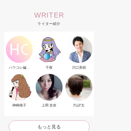
WRITER
ライター紹介
ハウコレ編集
千夜
川口美樹
部．
神崎桃子
上岡 史奈
P山P太
もっと見る