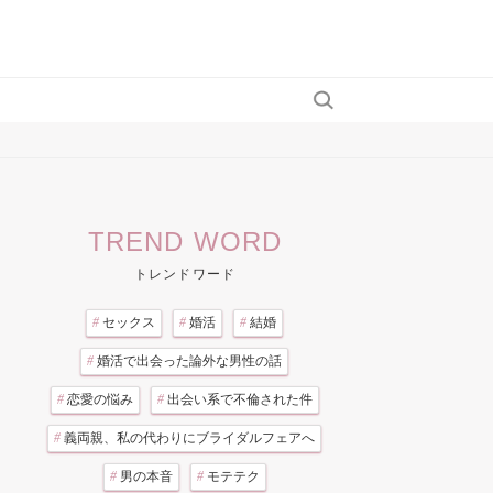
TREND WORD
トレンドワード
#
セックス
#
婚活
#
結婚
#
婚活で出会った論外な男性の話
#
恋愛の悩み
#
出会い系で不倫された件
#
義両親、私の代わりにブライダルフェアへ
#
男の本音
#
モテテク