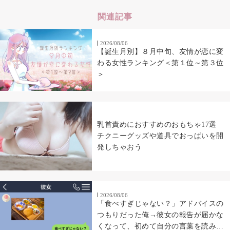
関連記事
2026/08/06
【誕生月別】８月中旬、友情が恋に変
わる女性ランキング＜第１位～第３位
＞
乳首責めにおすすめのおもちゃ17選
チクニーグッズや道具でおっぱいを開
発しちゃおう
2026/08/06
「食べすぎじゃない？」アドバイスの
つもりだった俺→彼女の報告が届かな
くなって、初めて自分の言葉を読み返