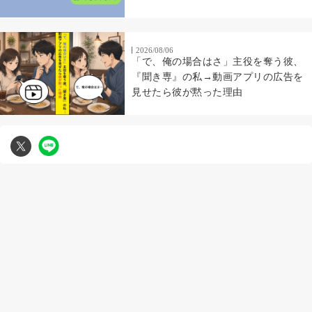
した
2026/08/06
「で、俺の場合はさ」主役を奪う彼、
『聞き専』の私→動画アプリの広告を
見せたら彼が黙った理由