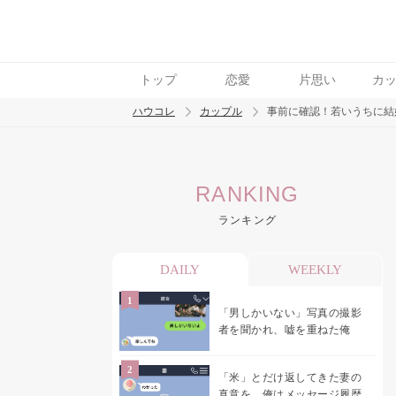
トップ
恋愛
片思い
カ
ハウコレ
カップル
事前に確認！若いうちに結
検索
RANKING
トレンド ワード
ランキング
カップル
デート
エッチ
セックス
長
DAILY
WEEKLY
「男しかいない」写真の撮影
者を聞かれ、嘘を重ねた俺
「米」とだけ返してきた妻の
真意を、俺はメッセージ履歴