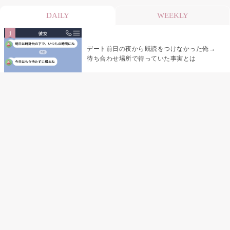
DAILY
WEEKLY
デート前日の夜から既読をつけなかった俺→
待ち合わせ場所で待っていた事実とは
デート前日の夜から既読がつかない彼氏→そ
の日私が決めたこと
娘の「パパが怖い顔で早くしてって言ったか
ら」の一言で、俺は自分の声を思い出しまし
た
「あの子たち、あなたのグッズ見て、ずるい
って言ってた」黙っていた私が、個人チャッ