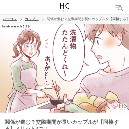
ハウコレ
カップル
関係が進む？交際期間が長いカップルが【同棲する】
検索
トレンド ワード
カップル
デート
エッチ
セックス
長続き
関係が進む？交際期間が長いカップルが【同棲す
る】メリット3つ！