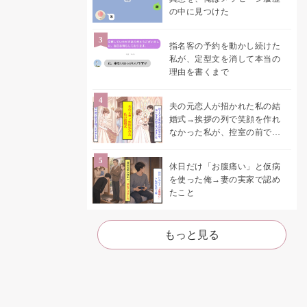
の中に見つけた
指名客の予約を動かし続けた
私が、定型文を消して本当の
理由を書くまで
夫の元恋人が招かれた私の結
婚式→挨拶の列で笑顔を作れ
なかった私が、控室の前で彼
女を呼び止めた理由
休日だけ「お腹痛い」と仮病
を使った俺→妻の実家で認め
たこと
もっと見る