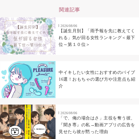
関連記事
2026/08/06
【誕生月別】「雨予報を先に教えてく
れる」気が回る女性ランキング＜最下
位～第１０位＞
中イキしたい女性におすすめのバイブ
16選！おもちゃの選び方や注意点も紹
介
2026/08/06
「で、俺の場合はさ」主役を奪う彼、
『聞き専』の私→動画アプリの広告を
見せたら彼が黙った理由