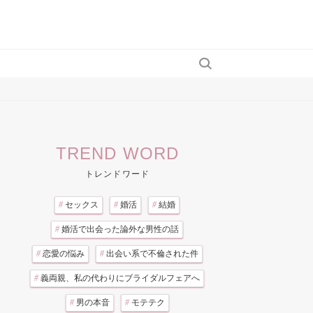
TREND WORD
トレンドワード
#
セックス
#
婚活
#
結婚
#
婚活で出会った論外な男性の話
#
恋愛の悩み
#
出会い系で不倫された件
#
義両親、私の代わりにブライダルフェアへ
#
男の本音
#
モテテク