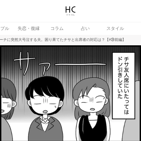
ップル
失恋・復縁
コラム
占い
スタイル
ーチに突然大号泣する夫。困り果てたチサと出席者の対応は？【#㉔前編】
続き