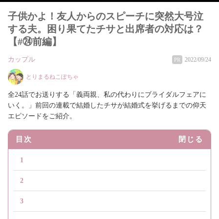
子供かよ！友人からのスピーチに突然大号泣
する夫。困り果てたチサと出席者の対応は？
【#㉔前編】
カップル
2022/09/24
PR
とりまるねこぽちゃ
全24話でお送りする「義両親、私の代わりにブライダルフェアに
いく。」前回の連載で結婚したチサが結婚式を挙げるまでの仰天
エピソードをご紹介。
目次
閉じる
1
2
3