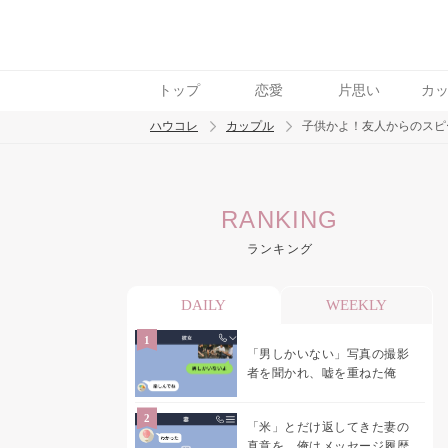
トップ
恋愛
片思い
カ
ハウコレ
カップル
子供かよ！友人からのスピ
検索
RANKING
トレンド ワード
ランキング
カップル
デート
エッチ
セックス
長
DAILY
WEEKLY
「男しかいない」写真の撮影
者を聞かれ、嘘を重ねた俺
「米」とだけ返してきた妻の
真意を、俺はメッセージ履歴