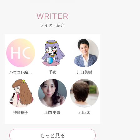
WRITER
ライター紹介
ハウコレ編集
千夜
川口美樹
部．
神崎桃子
上岡 史奈
P山P太
もっと見る