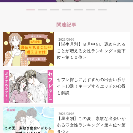
関連記事
2026/08/08
【誕生月別】８月中旬、褒められる
ことが増える女性ランキング＜最下
位～第１０位＞
セフレ探しにおすすめの出会い系サ
イト10選！キープするエッチの心得
も解説
2026/08/08
【星座別】この夏、素敵な出会いが
ある♡女性ランキング＜第４位〜第
６位＞