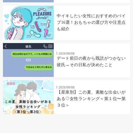
中イキしたい女性におすすめのバイ
ブ16選！おもちゃの選び方や注意点
も紹介
2026/08/08
デート前日の夜から既読がつかない
彼氏→その日私が決めたこと
2026/08/08
【星座別】この夏、素敵な出会いが
ある♡女性ランキング＜第１位〜第
３位＞