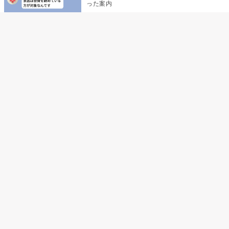
った案内
デート前日の夜から既読がつかない彼氏→そ
の日私が決めたこと
デート前日の夜から既読をつけなかった俺→
待ち合わせ場所で待っていた事実とは
助手席で寝たふりをした俺が、バーベキュー
の帰りに謝った理由
孫のお迎えを嫁に隠した私が、園の前で逃げ
続けた理由