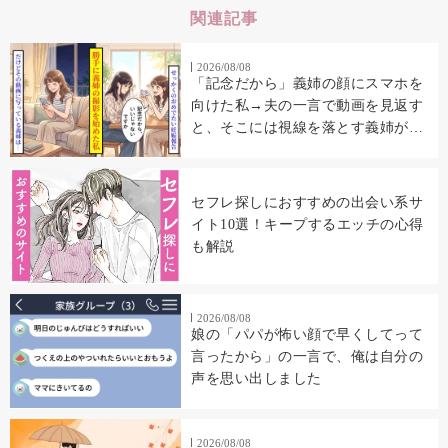
関連記事
2026/08/08
「記念だから」義姉の顔にスマホを
向けた私→夫の一言で動画を見返す
と、そこには視線を落とす義姉が映
っていた
セフレ探しにおすすめの出会い系サ
イト10選！キープするエッチの心得
も解説
2026/08/08
娘の「パパが怖い顔で早くしてって
言ったから」の一言で、俺は自分の
声を思い出しました
2026/08/08