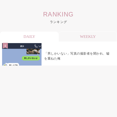
RANKING
ランキング
DAILY
WEEKLY
「男しかいない」写真の撮影者を聞かれ、嘘
を重ねた俺
「米」とだけ返してきた妻の真意を、俺はメ
ッセージ履歴の中に見つけた
指名客の予約を動かし続けた私が、定型文を
消して本当の理由を書くまで