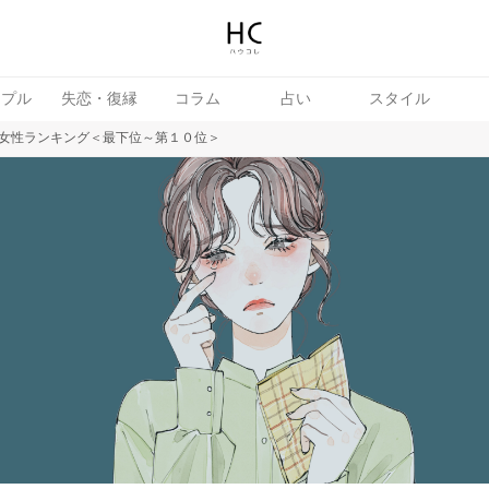
ップル
失恋・復縁
コラム
占い
スタイル
女性ランキング＜最下位～第１０位＞