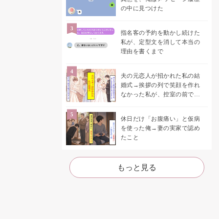
の中に見つけた
指名客の予約を動かし続けた
私が、定型文を消して本当の
理由を書くまで
夫の元恋人が招かれた私の結
婚式→挨拶の列で笑顔を作れ
なかった私が、控室の前で彼
女を呼び止めた理由
休日だけ「お腹痛い」と仮病
を使った俺→妻の実家で認め
たこと
もっと見る