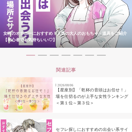
女性のオナニーにおすすめ！人気の大人のおもちゃ・道具をご紹介
【初心者でも気持ちいい♡】
関連記事
2026/08/06
【星座別】「乾杯の音頭はお任せ！」
場を仕切るのが上手な女性ランキング
＜第１位～第３位＞
セフレ探しにおすすめの出会い系サイ