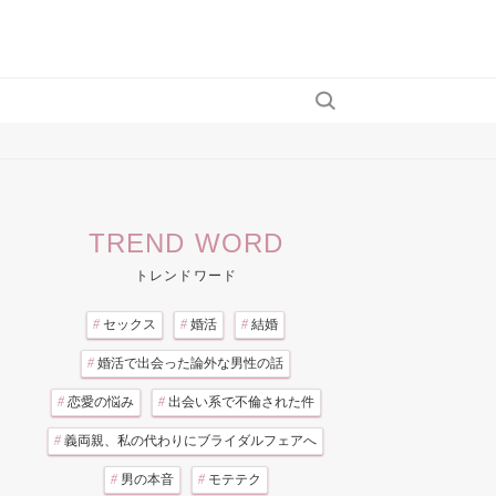
TREND WORD
トレンドワード
#
セックス
#
婚活
#
結婚
#
婚活で出会った論外な男性の話
#
恋愛の悩み
#
出会い系で不倫された件
#
義両親、私の代わりにブライダルフェアへ
#
男の本音
#
モテテク