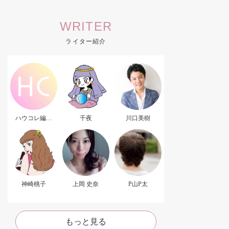
WRITER
ライター紹介
ハウコレ編集
千夜
川口美樹
部．
神崎桃子
上岡 史奈
P山P太
もっと見る