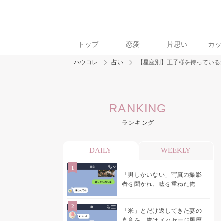
トップ
恋愛
片思い
カ
ハウコレ
占い
【星座別】王子様を待っている
検索
RANKING
トレンド ワード
ランキング
DAILY
WEEKLY
「男しかいない」写真の撮影
者を聞かれ、嘘を重ねた俺
「米」とだけ返してきた妻の
真意を、俺はメッセージ履歴