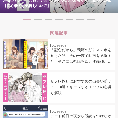
女性のオナニーにおすすめ！人気の大人のおもちゃ・道具をご紹介
【初心者でも気持ちいい♡】
関連記事
2026/08/08
「記念だから」義姉の顔にスマホを
向けた私→夫の一言で動画を見返す
と、そこには視線を落とす義姉が映
っていた
セフレ探しにおすすめの出会い系サ
イト10選！キープするエッチの心得
も解説
2026/08/08
デート前日の夜から既読をつけなか