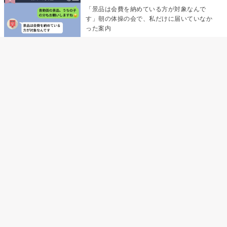
「景品は会費を納めている方が対象なんで
す」朝の体操の会で、私だけに届いていなか
った案内
デート前日の夜から既読がつかない彼氏→そ
の日私が決めたこと
デート前日の夜から既読をつけなかった俺→
待ち合わせ場所で待っていた事実とは
助手席で寝たふりをした俺が、バーベキュー
の帰りに謝った理由