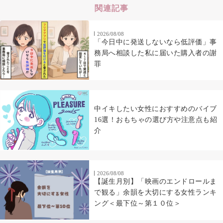
関連記事
2026/08/08
「今日中に発送しないなら低評価」事
務局へ相談した私に届いた購入者の謝
罪
中イキしたい女性におすすめのバイブ
16選！おもちゃの選び方や注意点も紹
介
2026/08/08
【誕生月別】「映画のエンドロールま
で観る」余韻を大切にする女性ランキ
ング＜最下位～第１０位＞