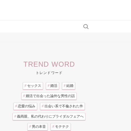
TREND WORD
トレンドワード
#
セックス
#
婚活
#
結婚
#
婚活で出会った論外な男性の話
#
恋愛の悩み
#
出会い系で不倫された件
#
義両親、私の代わりにブライダルフェアへ
#
男の本音
#
モテテク