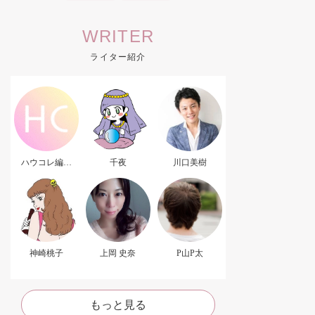
WRITER
ライター紹介
ハウコレ編集
千夜
川口美樹
部．
神崎桃子
上岡 史奈
P山P太
もっと見る