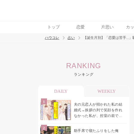
トップ
恋愛
片思い
カ
ハウコレ
占い
【誕生月別】「恋愛は苦手...
検索
RANKING
トレンド ワード
ランキング
DAILY
WEEKLY
夫の元恋人が招かれた私の結
婚式→挨拶の列で笑顔を作れ
なかった私が、控室の前で彼
女を呼び止めた理由
助手席で寝たふりをした俺