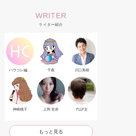
WRITER
ライター紹介
ハウコレ編集
千夜
川口美樹
部．
神崎桃子
上岡 史奈
P山P太
もっと見る