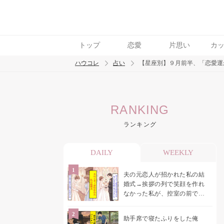
トップ
恋愛
片思い
カ
ハウコレ
占い
【星座別】９月前半、「恋愛運
検索
RANKING
トレンド ワード
ランキング
DAILY
WEEKLY
夫の元恋人が招かれた私の結
婚式→挨拶の列で笑顔を作れ
なかった私が、控室の前で彼
女を呼び止めた理由
助手席で寝たふりをした俺