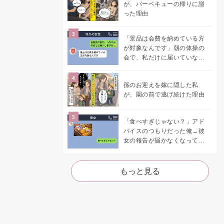
が、バーベキューの帰りに謝
った理由
「景品は会費を納めている方
が対象なんです」朝の体操の
会で、私だけに届いていなか
った案内
孫のお迎えを嫁に隠した私
が、園の前で逃げ続けた理由
「食べすぎじゃない？」アド
バイスのつもりだった俺→彼
女の報告が届かなくなって、
初めて自分の言葉を読み返し
た
もっと見る