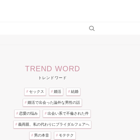
TREND WORD
トレンドワード
#
セックス
#
婚活
#
結婚
#
婚活で出会った論外な男性の話
#
恋愛の悩み
#
出会い系で不倫された件
#
義両親、私の代わりにブライダルフェアへ
#
男の本音
#
モテテク