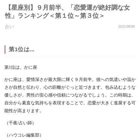
【星座別】９月前半、「恋愛運が絶好調な女
性」ランキング＜第１位～第３位＞
占い
2025/09/06
第1位は...
第1位は、かに座
かに座は、愛情深さが最大限に輝く９月前半。彼への気遣いや温か
さが自然と伝わり、心の距離がぐっと近づきます。包み込むような
優しさが、男性の安心感や信頼につながるでしょう。この時期は、
自分から素直な気持ちを表現することで、恋愛が大きく進展する可
能性が高まります。
（千夜/占い師）
（ハウコレ編集部）