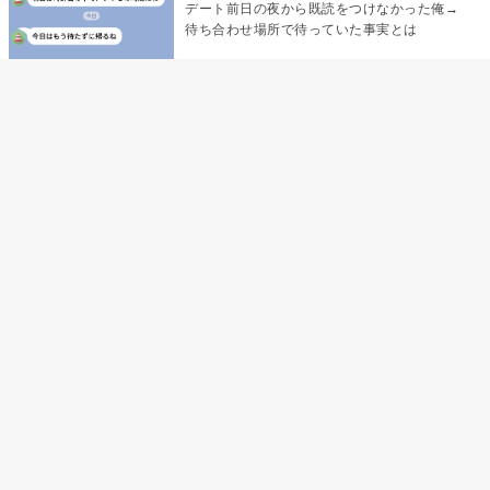
デート前日の夜から既読をつけなかった俺→
待ち合わせ場所で待っていた事実とは
デート前日の夜から既読がつかない彼氏→そ
の日私が決めたこと
娘の「パパが怖い顔で早くしてって言ったか
ら」の一言で、俺は自分の声を思い出しまし
た
「あの子たち、あなたのグッズ見て、ずるい
って言ってた」黙っていた私が、個人チャッ
トを開いた